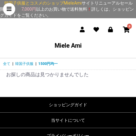
韓国子供服とコスメのショップMieleAmi
サイトリニューアルセール
開催中！
7,000円
以上のお買い物で送料無料
！
詳しくは、
ショッピン
グガイド
をご覧ください。
0
Miele Ami
全て
|
韓国子供服
|
1500円均一
お探しの商品は見つかりませんでした
ショッピングガイド
当サイトについて
プライバシーポリシー