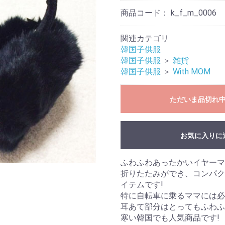
商品コード：
k_f_m_0006
関連カテゴリ
韓国子供服
韓国子供服
＞
雑貨
韓国子供服
＞
With MOM
ただいま品切れ
お気に入りに
お買い物を続ける
カートへ進む
ふわふわあったかいイヤーマ
折りたたみができ、コンパク
イテムです!
特に自転車に乗るママには必
耳あて部分はとってもふわふ
寒い韓国でも人気商品です!