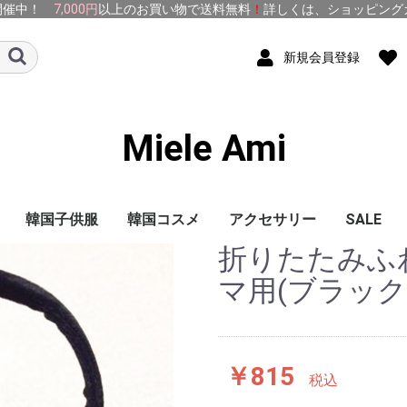
開催中！
7,000円
以上のお買い物で送料無料
！
詳しくは、
ショッピング
新規会員登録
Miele Ami
韓国子供服
韓国コスメ
アクセサリー
SALE
折りたたみふ
トップス
ボトムス
ワンピース
baby
アクセサリー
アウター
雑貨
シューズ
With MOM
韓国子供服 新商品
1500円均一
1000円均一
SELLA
メイクアップ
サンプル
お試しセット
洗顔・クレンジング
基礎化粧品
パック(マスク)
BBクリーム
CCクリーム
ヘアケア
コスメ雑貨
ピアス
化粧下地
シートマスク
洗い流す
スリーピング
マ用(ブラック
￥815
税込