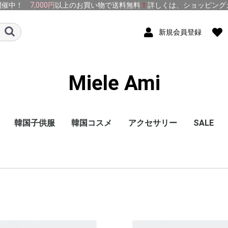
開催中！
7,000円
以上のお買い物で送料無料
！
詳しくは、
ショッピング
新規会員登録
Miele Ami
韓国子供服
韓国コスメ
アクセサリー
SALE
トップス
ボトムス
ワンピース
baby
アクセサリー
アウター
雑貨
シューズ
With MOM
韓国子供服 新商品
1500円均一
1000円均一
SELLA
メイクアップ
サンプル
お試しセット
洗顔・クレンジング
基礎化粧品
パック(マスク)
BBクリーム
CCクリーム
ヘアケア
コスメ雑貨
ピアス
化粧下地
シートマスク
洗い流す
スリーピング