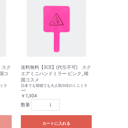
 スク
送料無料【3CE】(代引不可) スク
国コ
エアミニハンドミラー ピンク_韓
国コスメ
ニミラ
日本でも韓国でも大人気!3CEのミニミラ
ー!
￥1,304
数量
カートに入れる