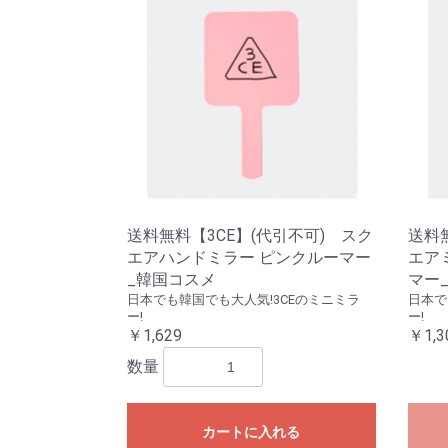
送料無料【3CE】(代引不可) スク
送料
エアハンドミラー ピンクルーマー
エア
_韓国コスメ
マー
日本でも韓国でも大人気!3CEのミニミラ
日本で
ー!
ー!
￥1,629
￥1,3
数量
カートに入れる