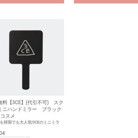
お買い物を続ける
カートへ進む
無料【3CE】(代引不可) スク
ミニハンドミラー ブラック
国コスメ
も韓国でも大人気!3CEのミニミラ
04