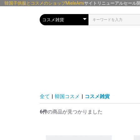
韓国子供服とコスメのショップMieleAmi
サイトリニューアルセール
全て
|
韓国コスメ
|
コスメ雑貨
6件
の商品が見つかりました