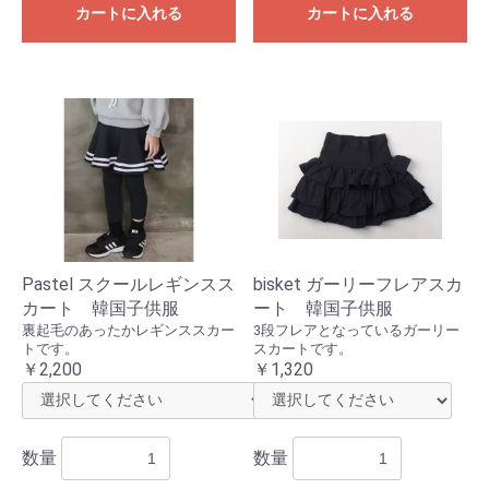
カートに入れる
カートに入れる
Pastel スクールレギンスス
bisket ガーリーフレアスカ
カート 韓国子供服
ート 韓国子供服
裏起毛のあったかレギンススカー
3段フレアとなっているガーリー
トです。
スカートです。
￥2,200
￥1,320
数量
数量