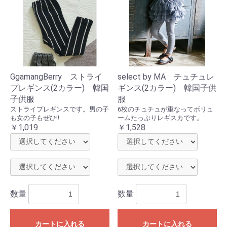
GgamangBerry ストライ
select by MA チュチュレ
プレギンス(2カラー) 韓国
ギンス(2カラー) 韓国子供
子供服
服
ストライプレギンスです。男の子
6枚のチュチュが重なってボリュ
も女の子もぜひ!!
ームたっぷりレギスカです。
￥1,019
￥1,528
数量
数量
カートに入れる
カートに入れる