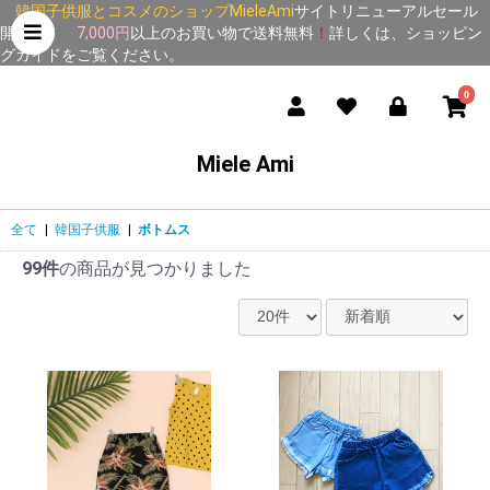
韓国子供服とコスメのショップMieleAmi
サイトリニューアルセール
開催中！
7,000円
以上のお買い物で送料無料
！
詳しくは、
ショッピン
グガイド
をご覧ください。
0
Miele Ami
全て
|
韓国子供服
|
ボトムス
99件
の商品が見つかりました